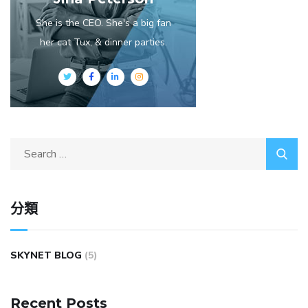
She is the CEO. She's a big fan
her cat Tux, & dinner parties.
分類
SKYNET BLOG
(5)
Recent Posts