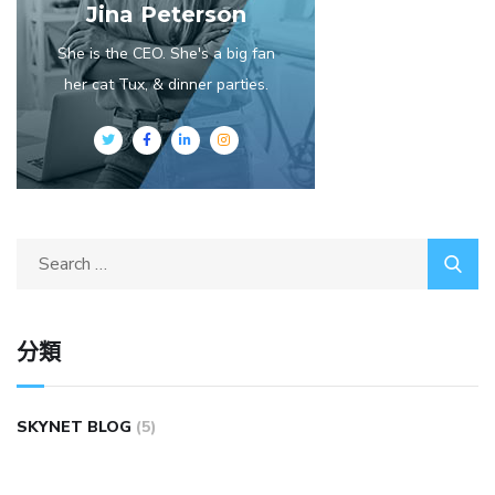
Jina Peterson
She is the CEO. She's a big fan
her cat Tux, & dinner parties.
分類
SKYNET BLOG
(5)