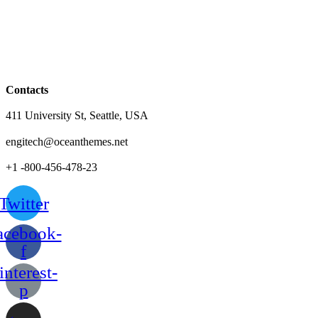
Contacts
411 University St, Seattle, USA
engitech@oceanthemes.net
+1 -800-456-478-23
Twitter
acebook-
f
interest-
p